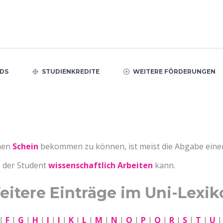
DS
STUDIENKREDITE
WEITERE FÖRDERUNGEN
nen
Schein
bekommen zu können, ist meist die Abgabe einer s
s der Student
wissenschaftlich Arbeiten
kann.
eitere Einträge im Uni-Lexik
|
F
|
G
|
H
|
I
|
J
|
K
|
L
|
M
|
N
|
O
|
P
|
Q
|
R
|
S
|
T
|
U