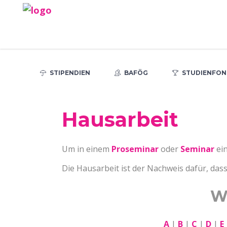
STIPENDIEN
BAFÖG
STUDIENFON
Hausarbeit
Um in einem
Proseminar
oder
Seminar
ei
Die Hausarbeit ist der Nachweis dafür, das
W
A
|
B
|
C
|
D
|
E