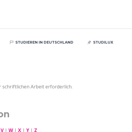
STUDIEREN IN DEUTSCHLAND
STUDILUX
chriftlichen Arbeit erforderlich.
on
|
V
|
W
|
X
|
Y
|
Z