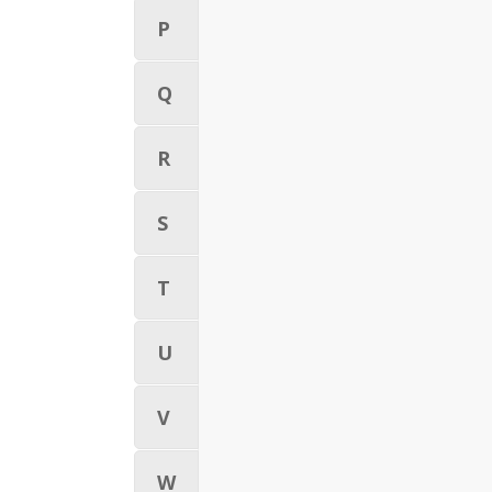
P
Q
R
S
T
U
V
W