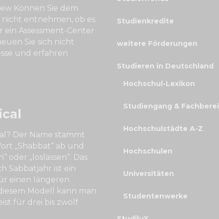
view Können Sie dem
nicht entnehmen, ob es
Studienkredite
r ein Assessment-Center
euen Sie sich nicht
weitere Förderungen
esse und erfahren
Studieren in Deutschland
Hochschul-Lexikon
Studiengang & Fachbere
ical
Hochschulstädte A-Z
ical? Der Name stammt
ort „Shabbat“ ab und
Hochschulen
 oder „loslassen“. Das
h Sabbatjahr ist ein
Universitäten
für einen längeren
 diesem Modell kann man
Studentenwerke
eist für drei bis zwölf
StudiluX