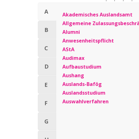
A
Akademisches Auslandsamt
Allgemeine Zulassungsbeschr
B
Alumni
Anwesenheitspflicht
C
AStA
Audimax
D
Aufbaustudium
Aushang
Auslands-Bafög
E
Auslandsstudium
Auswahlverfahren
F
G