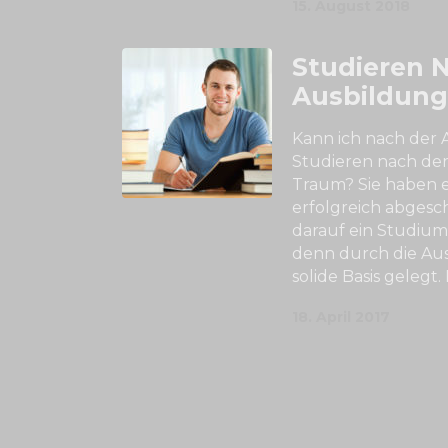
15. August 2018
Studieren 
Ausbildung
Kann ich nach der 
Studieren nach der 
Traum? Sie haben 
erfolgreich abges
darauf ein Studium
denn durch die Aus
solide Basis gelegt
18. April 2017