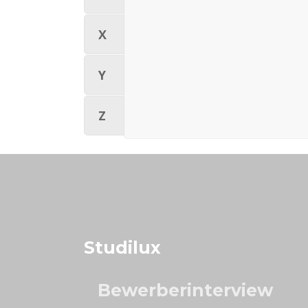
X
Y
Z
Studilux
Bewerberinterview