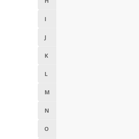
H
I
J
K
L
M
N
O