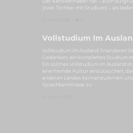
Der Kanzleiinhaber hat – auch aufgru
(zwei Töchter mit Studium) – als leide
7. März 2019
0
Vollstudium Im Auslan
Vollstudium im Ausland finanzieren Si
Gedanken, ein komplettes Studium im
Ein solches Vollstudium im Ausland ist 
eine fremde Kultur einzutauchen, da
anderen Landes kennenzulernen un
Sprachkenntnisse zu
12. März 2018