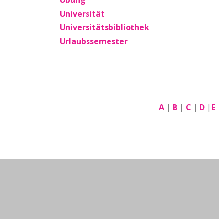
Übung
Universität
Universitätsbibliothek
Urlaubssemester
A
|
B
|
C
|
D
|
E