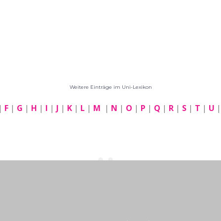
Weitere Einträge im Uni-Lexikon
|
F
|
G
|
H
|
I
|
J
|
K
|
L
|
M
|
N
|
O
|
P
|
Q
|
R
|
S
|
T
|
U