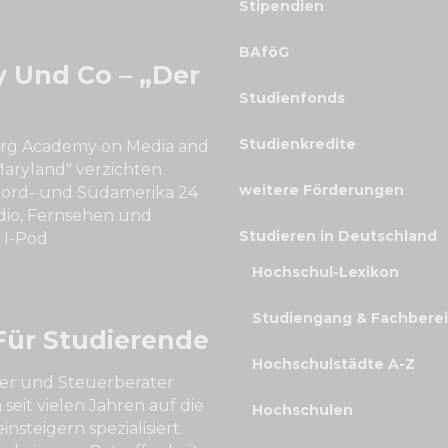
Stipendien
BAföG
 Und Co – „der
Studienfonds
Studienkredite
burg Academy on Media and
Maryland" verzichten
weitere Förderungen
 Nord- und Südamerika 24
dio, Fernsehen und
Studieren in Deutschland
 I-Pod
Hochschul-Lexikon
Studiengang & Fachbere
Für Studierende
Hochschulstädte A-Z
fer und Steuerberater
eit vielen Jahren auf die
Hochschulen
steigern spezialisiert.