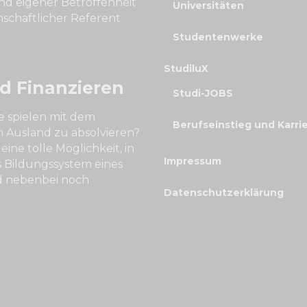
nd eigener Betroffenheit
Universitäten
nschaftlicher Referent
Studentenwerke
StudiluX
d Finanzieren
Studi-JOBS
e spielen mit dem
Berufseinstieg und Karri
 Ausland zu absolvieren?
eine tolle Möglichkeit, in
Impressum
s Bildungssystem eines
d nebenbei noch
Datenschutzerklärung