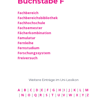
Buchstabe F
Fachbereich
Fachbereichsbibliothek
Fachhochschule
Fachsemester
Fächerkombination
Famulatur
Fernleihe
Fernstudium
Forschungssystem
Freiversuch
Weitere Einträge im Uni-Lexikon
A
|
B
|
C
|
D
|
E
|
F
|
G
|
H
|
I
|
J
|
K
|
L
|
M
|
N
|
O
|
Q
|
R
|
S
|
T
|
U
|
V
|
W
|
X
|
Y
|
Z