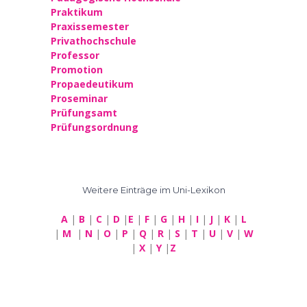
Praktikum
Praxissemester
Privathochschule
Professor
Promotion
Propaedeutikum
Proseminar
Prüfungsamt
Prüfungsordnung
Weitere Einträge im Uni-Lexikon
A
|
B
|
C
|
D
|
E
|
F
|
G
|
H
|
I
|
J
|
K
|
L
|
M
|
N
|
O
|
P
|
Q
|
R
|
S
|
T
|
U
|
V
|
W
|
X
|
Y
|
Z