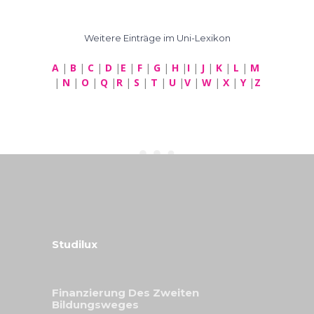
Weitere Einträge im Uni-Lexikon
A
|
B
|
C
|
D
|
E
|
F
|
G
|
H
|
I
|
J
|
K
|
L
|
M
|
N
|
O
|
Q
|
R
|
S
|
T
|
U
|
V
|
W
|
X
|
Y
|
Z
Studilux
Finanzierung Des Zweiten
Bildungsweges