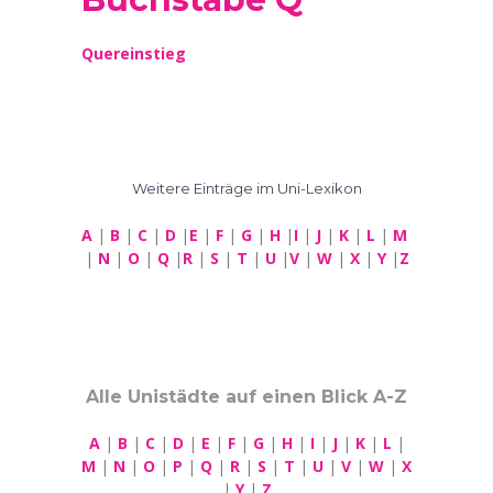
Quereinstieg
Weitere Einträge im Uni-Lexikon
A
|
B
|
C
|
D
|
E
|
F
|
G
|
H
|
I
|
J
|
K
|
L
|
M
|
N
|
O
|
Q
|
R
|
S
|
T
|
U
|
V
|
W
|
X
|
Y
|
Z
Alle Unistädte auf einen Blick A-Z
A
|
B
|
C
|
D
|
E
|
F
|
G
|
H
|
I
|
J
|
K
|
L
|
M
|
N
|
O
|
P
|
Q
|
R
|
S
|
T
|
U
|
V
|
W
|
X
|
Y
|
Z