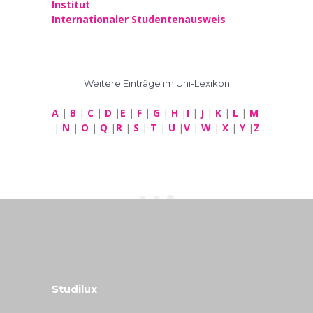
Institut
Internationaler Studentenausweis
Weitere Einträge im Uni-Lexikon
A
|
B
|
C
|
D
|
E
|
F
|
G
|
H
|
I
|
J
|
K
|
L
|
M
|
N
|
O
|
Q
|
R
|
S
|
T
|
U
|
V
|
W
|
X
|
Y
|
Z
Studilux