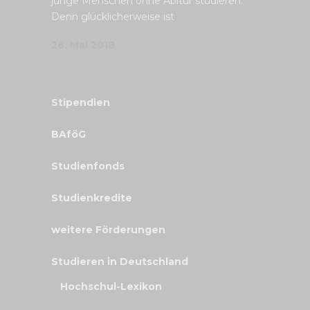
junge Menschen ohne Abitur studieren.
Denn glücklicherweise ist
26. Mai 2018
Stipendien
BAföG
Studienfonds
Studienkredite
weitere Förderungen
Studieren in Deutschland
Hochschul-Lexikon