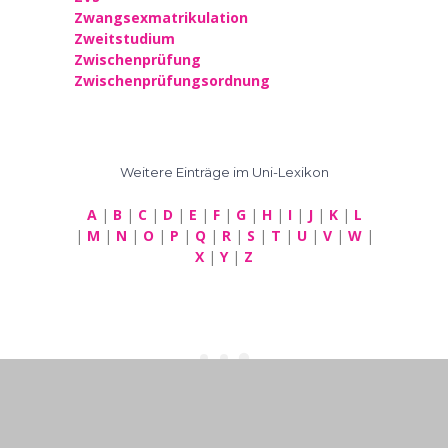
Zwangsexmatrikulation
Zweitstudium
Zwischenprüfung
Zwischenprüfungsordnung
Weitere Einträge im Uni-Lexikon
A
|
B
|
C
|
D
|
E
|
F
|
G
|
H
|
I
|
J
|
K
|
L
|
M
|
N
|
O
|
P
|
Q
|
R
|
S
|
T
|
U
|
V
|
W
|
X
|
Y
|
Z