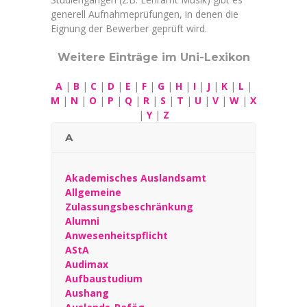
generell Aufnahmeprüfungen, in denen die
Eignung der Bewerber geprüft wird.
Weitere Einträge im Uni-Lexikon
A
|
B
|
C
|
D
|
E
|
F
|
G
|
H
|
I
|
J
|
K
|
L
|
M
|
N
|
O
|
P
|
Q
|
R
|
S
|
T
|
U
|
V
|
W
|
X
|
Y
|
Z
A
Akademisches Auslandsamt
Allgemeine
Zulassungsbeschränkung
Alumni
Anwesenheitspflicht
AStA
Audimax
Aufbaustudium
Aushang