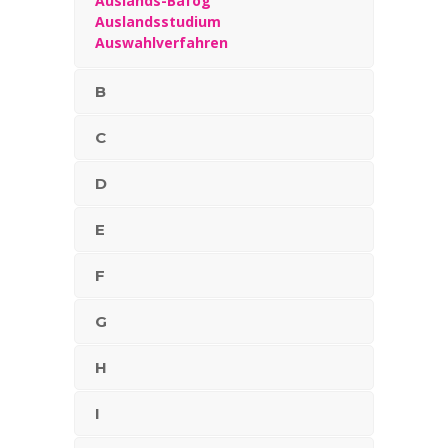
Auslands-Bafög
Auslandsstudium
Auswahlverfahren
B
C
D
E
F
G
H
I