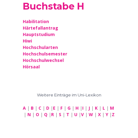
Buchstabe H
Habilitation
Härtefallantrag
Hauptstudium
Hiwi
Hochschularten
Hochschulsemester
Hochschulwechsel
Hörsaal
Weitere Einträge im Uni-Lexikon
A
|
B
|
C
|
D
|
E
|
F
|
G
|
H
|
I
|
J
|
K
|
L
|
M
|
N
|
O
|
Q
|
R
|
S
|
T
|
U
|
V
|
W
|
X
|
Y
|
Z