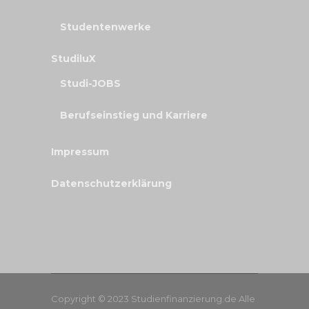
Studentenwerke
StudiluX
Studi-JOBS
Berufseinstieg und Karriere
Impressum
Datenschutzerklärung
Copyright © 2023 Studienfinanzierung.de Alle