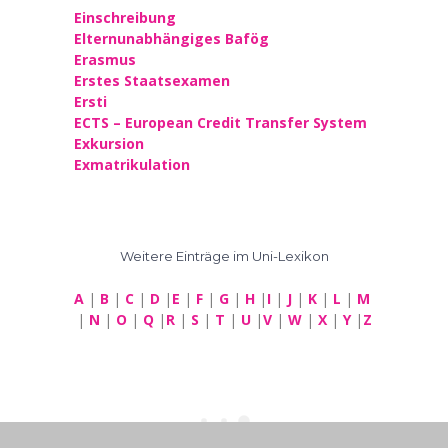
Einschreibung
Elternunabhängiges Bafög
Erasmus
Erstes Staatsexamen
Ersti
ECTS – European Credit Transfer System
Exkursion
Exmatrikulation
Weitere Einträge im Uni-Lexikon
A
|
B
|
C
|
D
|
E
|
F
|
G
|
H
|
I
|
J
|
K
|
L
|
M
|
N
|
O
|
Q
|
R
|
S
|
T
|
U
|
V
|
W
|
X
|
Y
|
Z