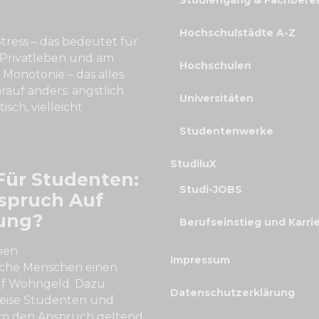
Studiengang & Fachbere
Hochschulstädte A-Z
tress – das bedeutet für
 Privatleben und am
Hochschulen
r Monotonie – das alles
arauf anders: ängstlich
Universitäten
isch, vielleicht
Studentenwerke
StudiluX
ür Studenten:
Studi-JOBS
spruch Auf
ung?
Berufseinstieg und Karri
ben
Impressum
he Menschen einen
uf Wohngeld. Dazu
Datenschutzerklärung
weise Studenten und
Um den Anspruch geltend