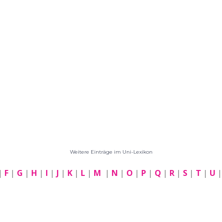
Weitere Einträge im Uni-Lexikon
|
F
|
G
|
H
|
I
|
J
|
K
|
L
|
M
|
N
|
O
|
P
|
Q
|
R
|
S
|
T
|
U