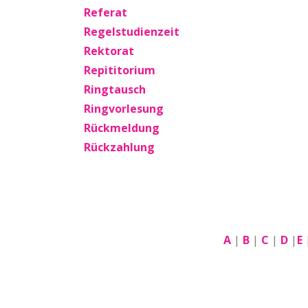
Referat
Regelstudienzeit
Rektorat
Repititorium
Ringtausch
Ringvorlesung
Rückmeldung
Rückzahlung
A
|
B
|
C
|
D
|
E