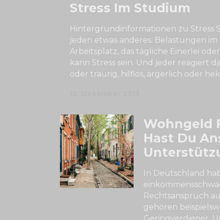
Stress Im Studium
Hintergrundinformationen zu Stress S
jeden etwas anderes: Belastungen im
Arbeitsplatz, das tägliche Einerlei ode
kann Stress sein. Und jeder reagiert d
oder traurig, hilflos, ärgerlich oder hekt
12. Dezember 2013
Wohngeld F
Hast Du An
Unterstütz
In Deutschland ha
einkommensschwac
Rechtsanspruch a
gehören beispiels
Geringverdiener. 