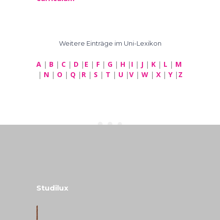
Weitere Einträge im Uni-Lexikon
A
|
B
|
C
|
D
|
E
|
F
|
G
|
H
|
I
|
J
|
K
|
L
|
M
|
N
|
O
|
Q
|
R
|
S
|
T
|
U
|
V
|
W
|
X
|
Y
|
Z
Studilux