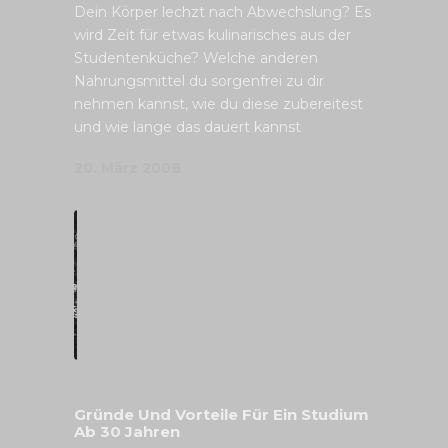
Dein Körper lechzt nach Abwechslung? Es
wird Zeit für etwas kulinarisches aus der
Studentenküche? Welche anderen
Nahrungsmittel du sorgenfrei zu dir
nehmen kannst, wie du diese zubereitest
und wie lange das dauert kannst
20. März 2008
Gründe Und Vorteile Für Ein Studium
Ab 30 Jahren