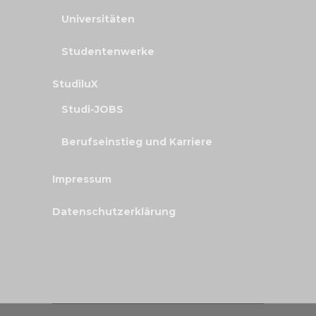
Universitäten
Studentenwerke
StudiluX
Studi-JOBS
Berufseinstieg und Karriere
Impressum
Datenschutzerklärung