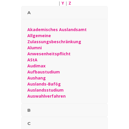
|
Y
|
Z
A
Akademisches Auslandsamt
Allgemeine
Zulassungsbeschränkung
Alumni
Anwesenheitspflicht
AStA
Audimax
Aufbaustudium
Aushang
Auslands-Bafög
Auslandsstudium
Auswahlverfahren
B
C