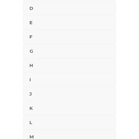
D
E
F
G
H
I
J
K
L
M