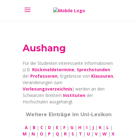
Aushang
Für die Studenten interessante Informationen
(z.B.
Rückmeldetermine
,
Sprechstunden
der
Professoren
, Ergebnisse von
Klausuren
,
Veränderungen zum
Vorlesungsverzeichnis
) werden an den
Schwarzen Brettern
Instituten
der
Hochschulen ausgehängt.
Weitere Einträge im Uni-Lexikon
A
|
B
|
C
|
D
|
E
|
F
|
G
|
H
|
I
|
J
|
K
|
L
|
M
|
N
|
O
|
P
|
Q
|
R
|
S
|
T
|
U
|
V
|
W
|
X