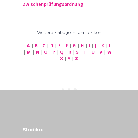
Zwischenprüfungsordnung
Weitere Einträge im Uni-Lexikon
A
|
B
|
C
|
D
|
E
|
F
|
G
|
H
|
I
|
J
|
K
|
L
|
M
|
N
|
O
|
P
|
Q
|
R
|
S
|
T
|
U
|
V
|
W
|
X
|
Y
|
Z
Studilux