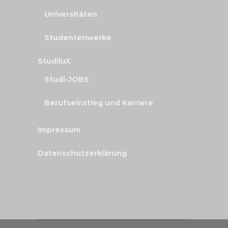
Universitäten
Studentenwerke
StudiluX
Studi-JOBS
Berufseinstieg und Karriere
Impressum
Datenschutzerklärung