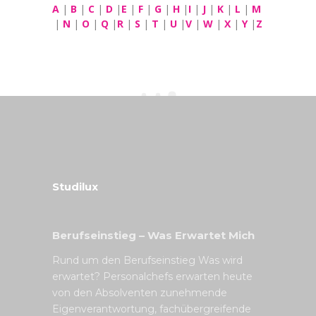
A
|
B
|
C
|
D
|
E
|
F
|
G
|
H
|
I
|
J
|
K
|
L
|
M
|
N
|
O
|
Q
|
R
|
S
|
T
|
U
|
V
|
W
|
X
|
Y
|
Z
Studilux
Berufseinstieg – Was Erwartet Mich
Rund um den Berufseinstieg Was wird
erwartet? Personalchefs erwarten heute
von den Absolventen zunehmende
Eigenverantwortung, fachübergreifende