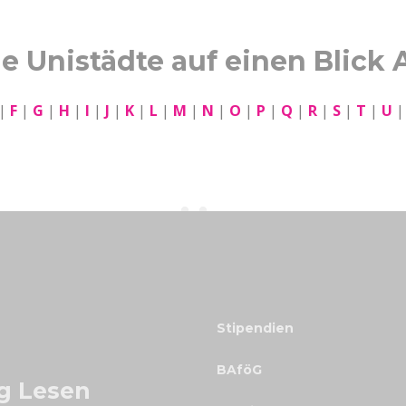
le Unistädte auf einen Blick 
|
F
|
G
|
H
|
I
|
J
|
K
|
L
|
M
|
N
|
O
|
P
|
Q
|
R
|
S
|
T
|
U
Stipendien
BAföG
ig Lesen