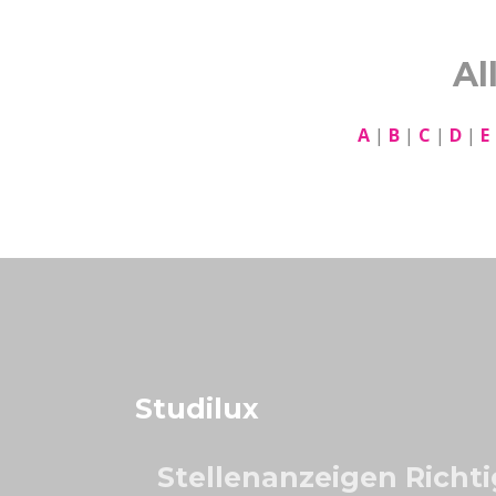
Al
A
|
B
|
C
|
D
|
E
Studilux
Stellenanzeigen Richt