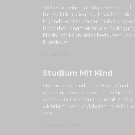
Stellenanzeigen richtig lesen Fast all
für Praktika) klingen, als suchten die
legende Wollmilchsau“. Dabei wissen 
Bewerber längst nicht alle Bedingun
Flexibilität kann vieles bedeuten – sei 
Praktikum
12. Juli 2014
Studium Mit Kind
Studium mit Kind - eine Herausforder
Artikel gelesen haben, haben Sie siche
Artikel über das Studieren mit Kind g
wichtigste Aspekt dabei ist: es ist indi
von
12. Oktober 2017