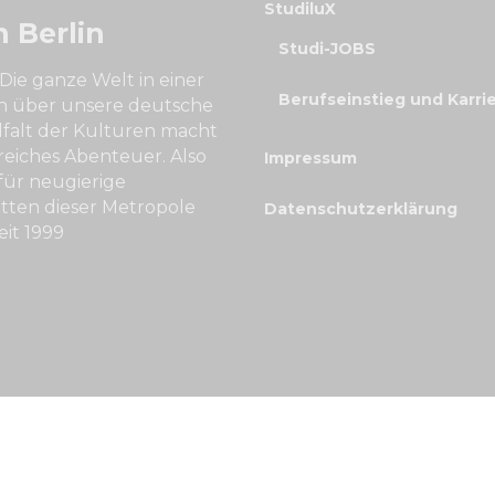
StudiluX
n Berlin
Studi-JOBS
 Die ganze Welt in einer
Berufseinstieg und Karri
an über unsere deutsche
lfalt der Kulturen macht
reiches Abenteuer. Also
Impressum
für neugierige
itten dieser Metropole
Datenschutzerklärung
eit 1999