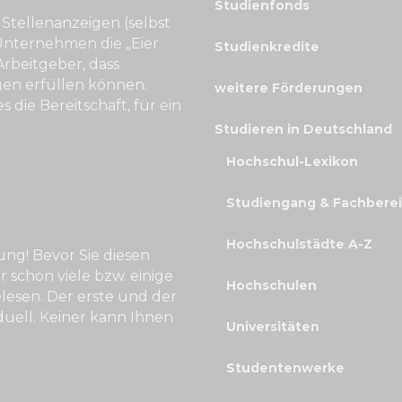
Studienfonds
e Stellenanzeigen (selbst
 Unternehmen die „Eier
Studienkredite
Arbeitgeber, dass
gen erfüllen können.
weitere Förderungen
es die Bereitschaft, für ein
Studieren in Deutschland
Hochschul-Lexikon
Studiengang & Fachbere
Hochschulstädte A-Z
ung! Bevor Sie diesen
r schon viele bzw. einige
Hochschulen
elesen. Der erste und der
viduell. Keiner kann Ihnen
Universitäten
Studentenwerke