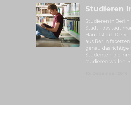
Studieren I
Studieren in Berlin
Stadt - das sagt m
Hauptstadt. Die Vie
aus Berlin facetten
genau das richtige 
Studenten, die inm
studieren wollen. S
10. Dezember 2014