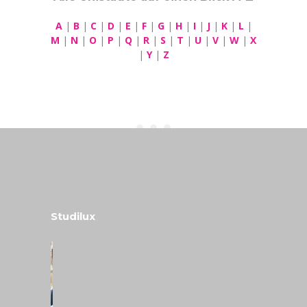
A
|
B
|
C
|
D
|
E
|
F
|
G
|
H
|
I
|
J
|
K
|
L
|
M
|
N
|
O
|
P
|
Q
|
R
|
S
|
T
|
U
|
V
|
W
|
X
|
Y
|
Z
Studilux