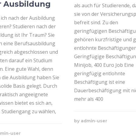
r Ausbildung
als auch für Studierende, d
sie von der Versicherungspf
ich nach der Ausbildung
befreit sind. Zu den
eren? Studieren nach der
geringfügigen Beschäftig
ldung ist Ihr Traum? Sie
gehören kurzfristige und 
n eine Berufsausbildung
entlohnte Beschäftigungen
greich abgeschlossen und
Geringfügige Beschäftigun
en darauf ein Studium
Minijob, 400 Euro Job Eine
n. Eine gute Wahl, denn
geringfügig entlohnte
 die Ausbildung haben Sie
Beschäftigung ist eine
solide Basis gelegt. Durch
Dauerbeschäftigung mit ni
raktisch angeeignete
mehr als 400
issen bietet es sich an,
 Studiengang zu wählen,
by
admin-user
min-user