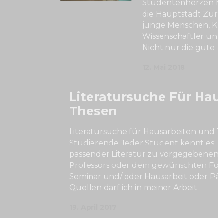
Studentenherzen h
die Hauptstadt Züri
junge Menschen, K
Wissenschaftler un
Nicht nur die gute
12. Mai 2018
Literatursuche Für Ha
Thesen
Literatursuche für Hausarbeiten und 
Studierende Jeder Student kennt es:
passender Literatur zu vorgegebene
Professors oder dem gewünschten Fo
Seminar und/ oder Hausarbeit oder P
Quellen darf ich in meiner Arbeit
19. April 2017