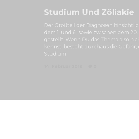
Studium Und Zöliakie
Der Großteil der Diagnosen hinsichtlic
dem 1. und 6., sowie zwischen dem 20.
gestellt. Wenn Du das Thema also nic
kennst, besteht durchaus die Gefahr, 
Studium
14. Februar 2019
0
Copyright © 2023 Studienfinanzierung.de Alle Rec