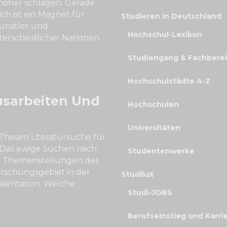
öher schlagen. Gerade
ch ist ein Magnet für
Studieren in Deutschland
ünstler und
Hochschul-Lexikon
terschiedlicher Nationen.
Studiengang & Fachbere
Hochschulstädte A-Z
usarbeiten Und
Hochschulen
Universitäten
Thesen Literatursuche für
 Das ewige Suchen nach
Studentenwerke
n Themenstellungen des
rschungsgebiet in der
StudiluX
äsentation. Welche
Studi-JOBS
Berufseinstieg und Karri