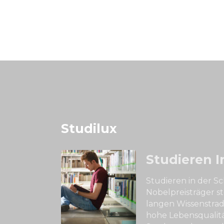
Studilux
Studieren I
Studieren in der 
Nobelpreisträger st
langen Wissenstradi
hohe Lebensqualitä