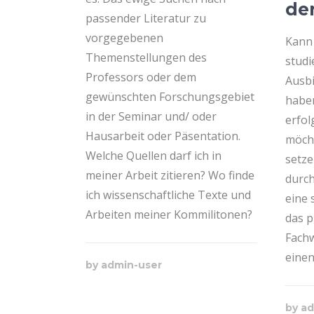
de
passender Literatur zu
vorgegebenen
Kann 
Themenstellungen des
studi
Professors oder dem
Ausbi
gewünschten Forschungsgebiet
habe
in der Seminar und/ oder
erfol
Hausarbeit oder Päsentation.
möcht
Welche Quellen darf ich in
setze
meiner Arbeit zitieren? Wo finde
durch
ich wissenschaftliche Texte und
eine 
Arbeiten meiner Kommilitonen?
das p
Fachw
einen
by
admin-user
by
ad