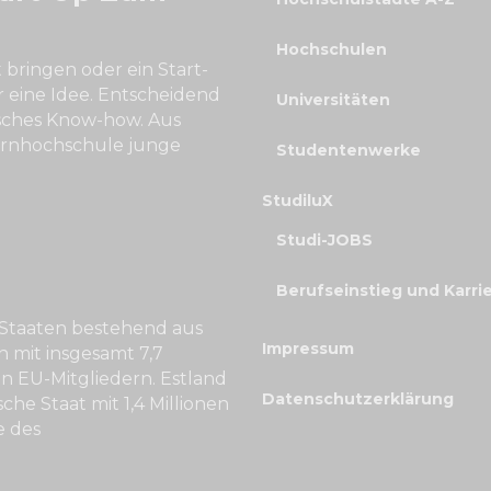
Hochschulen
bringen oder ein Start-
r eine Idee. Entscheidend
Universitäten
isches Know-how. Aus
ernhochschule junge
Studentenwerke
StudiluX
Studi-JOBS
Berufseinstieg und Karri
 Staaten bestehend aus
Impressum
n mit insgesamt 7,7
n EU-Mitgliedern. Estland
Datenschutzerklärung
ische Staat mit 1,4 Millionen
e des