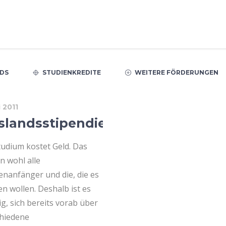
DS
STUDIENKREDITE
WEITERE FÖRDERUNGEN
i 2011
slandsstipendien
tudium kostet Geld. Das
n wohl alle
enanfänger und die, die es
n wollen. Deshalb ist es
ig, sich bereits vorab über
chiedene