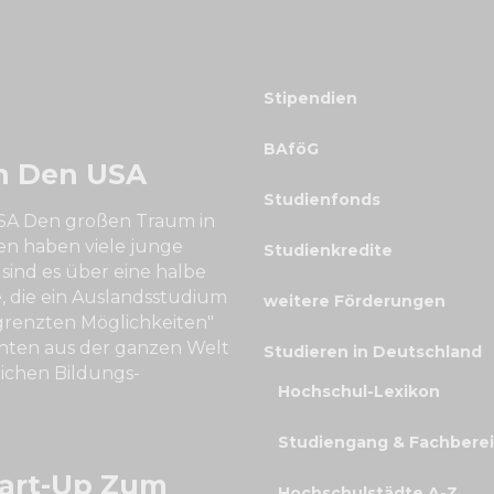
Stipendien
BAföG
In Den USA
Studienfonds
USA Den großen Traum in
en haben viele junge
Studienkredite
sind es über eine halbe
e, die ein Auslandsstudium
weitere Förderungen
grenzten Möglichkeiten"
ten aus der ganzen Welt
Studieren in Deutschland
ichen Bildungs-
Hochschul-Lexikon
Studiengang & Fachbere
tart-Up Zum
Hochschulstädte A-Z