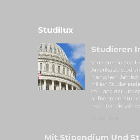
Studilux
Studieren 
Studieren in den 
Amerika zu studier
Menschen. Jährlich 
Million Studierend
im "Land der unbe
aufnehmen. Studen
möchten die zahlre
12. Mai 2018
Mit Stipendium Und S