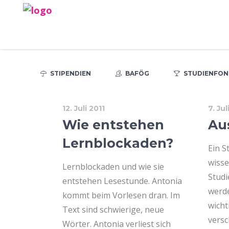
STIPENDIEN
BAFÖG
STUDIENFON
12. Juli 2011
7. Jul
Wie entstehen
Au
Lernblockaden?
Ein S
wisse
Lernblockaden und wie sie
Studi
entstehen Lesestunde. Antonia
werde
kommt beim Vorlesen dran. Im
wicht
Text sind schwierige, neue
vers
Wörter. Antonia verliest sich