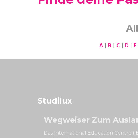
Al
A
|
B
|
C
|
D
|
E
Studilux
Wegweiser Zum Ausla
Das International Education Centre (IE