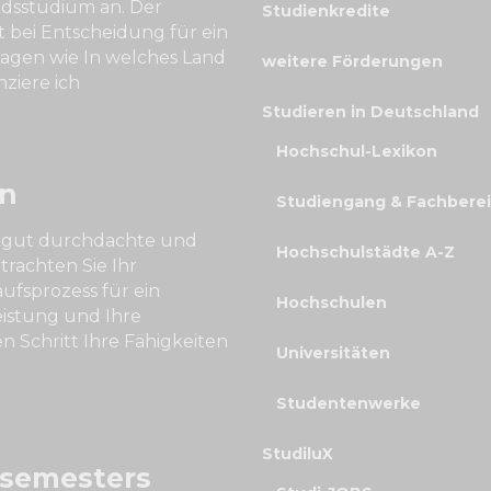
dsstudium an. Der
Studienkredite
 bei Entscheidung für ein
agen wie In welches Land
weitere Förderungen
ziere ich
Studieren in Deutschland
Hochschul-Lexikon
n
Studiengang & Fachbere
e gut durchdachte und
Hochschulstädte A-Z
trachten Sie Ihr
ufsprozess für ein
Hochschulen
leistung und Ihre
n Schritt Ihre Fähigkeiten
Universitäten
Studentenwerke
StudiluX
ssemesters