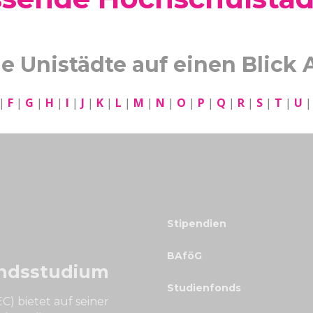
le Unistädte auf einen Blick 
|
F
|
G
|
H
|
I
|
J
|
K
|
L
|
M
|
N
|
O
|
P
|
Q
|
R
|
S
|
T
|
U
Stipendien
BAföG
ndsstudium
Studienfonds
C) bietet auf seiner