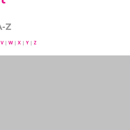
A-Z
|
V
|
W
|
X
|
Y
|
Z