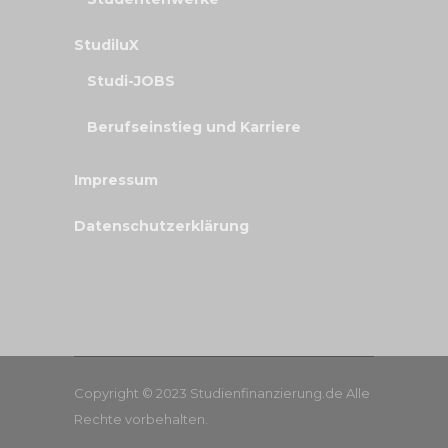
StudiluX
Studi-JOBS
Berufseinstieg und Karriere
Impressum
Datenschutzerklärung
Copyright © 2023 Studienfinanzierung.de Alle
Rechte vorbehalten.