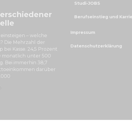
Studi-JOBS
Verschiedener
Berufseinstieg und Karri
elle
Impressum
 einsteigen – welche
s? Die Mehrzahl der
Datenschutzerklärung
 bei Kasse. 24,5 Prozent
9 monatlich unter 500
. Bei immerhin 38,7
ettoeinkommen darüber
1.000
0