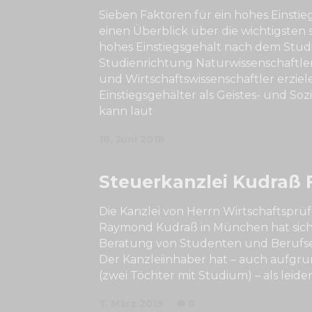
Sieben Faktoren für ein hohes Einstie
einen Überblick über die wichtigsten 
hohes Einstiegsgehalt nach dem Stud
Studienrichtung Naturwissenschaftler,
und Wirtschaftswissenschaftler erzie
Einstiegsgehälter als Geistes- und Soz
kann laut
18. Juni 2018
Steuerkanzlei Kudraß 
Die Kanzlei von Herrn Wirtschaftsprü
Raymond Kudraß in München hat sich s
Beratung von Studenten und Berufsein
Der Kanzleiinhaber hat – auch aufgru
(zwei Töchter mit Studium) – als leide
7. März 2019
0