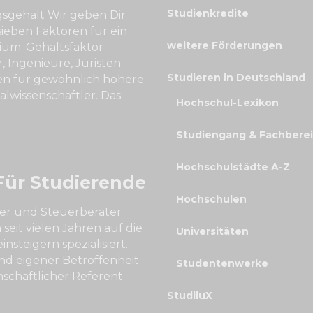
Studienkredite
gsgehalt Wir geben Dir
sieben Faktoren für ein
weitere Förderungen
ium: Gehaltsfaktor
 Ingenieure, Juristen
Studieren in Deutschland
len für gewöhnlich höhere
ialwissenschaftler. Das
Hochschul-Lexikon
Studiengang & Fachbere
Hochschulstädte A-Z
Für Studierende
Hochschulen
fer und Steuerberater
eit vielen Jahren auf die
Universitäten
steigern spezialisiert.
nd eigener Betroffenheit
Studentenwerke
nschaftlicher Referent
StudiluX