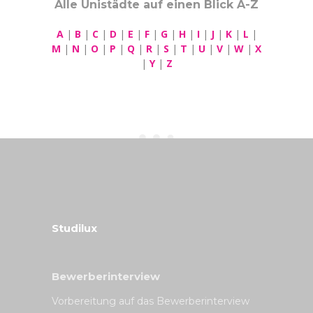
Alle Unistädte auf einen Blick A-Z
A
|
B
|
C
|
D
|
E
|
F
|
G
|
H
|
I
|
J
|
K
|
L
|
M
|
N
|
O
|
P
|
Q
|
R
|
S
|
T
|
U
|
V
|
W
|
X
|
Y
|
Z
Studilux
Bewerberinterview
Vorbereitung auf das Bewerberinterview