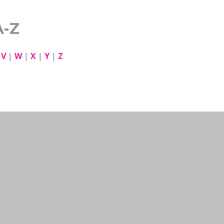
A-Z
|
V
|
W
|
X
|
Y
|
Z