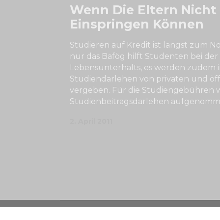
Wenn Die Eltern Nicht
Einspringen Können
Studieren auf Kredit ist längst zum N
nur das Bafög hilft Studenten bei der
Lebensunterhalts, es werden zudem
Studiendarlehen von privaten und öf
vergeben. Für die Studiengebühren w
Studienbeitragsdarlehen aufgenomme
2. April 2011
Copyright © 2023 Studienfinanzierung.de Alle Rec