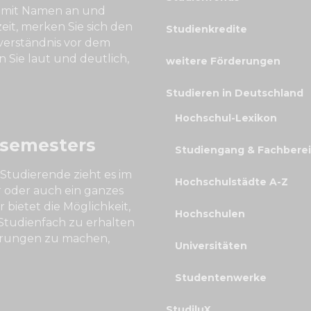
r mit Namen an und
eit, merken Sie sich den
Studienkredite
verständnis vor dem
Sie laut und deutlich,
weitere Förderungen
Studieren in Deutschland
Hochschul-Lexikon
ssemesters
Studiengang & Fachbere
Studierende zieht es im
Hochschulstädte A-Z
r oder auch ein ganzes
 bietet die Möglichkeit,
Hochschulen
tudienfach zu erhalten
ahrungen zu machen,
Universitäten
Studentenwerke
StudiluX