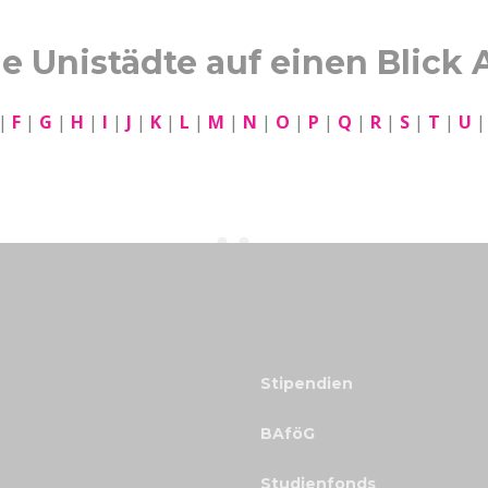
le Unistädte auf einen Blick 
|
F
|
G
|
H
|
I
|
J
|
K
|
L
|
M
|
N
|
O
|
P
|
Q
|
R
|
S
|
T
|
U
Stipendien
BAföG
Studienfonds