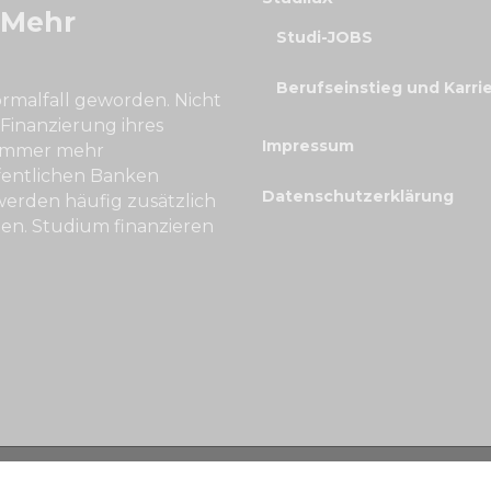
 Mehr
Studi-JOBS
Berufseinstieg und Karri
ormalfall geworden. Nicht
 Finanzierung ihres
Impressum
 immer mehr
fentlichen Banken
Datenschutzerklärung
erden häufig zusätzlich
n. Studium finanzieren
hte vorbehalten.