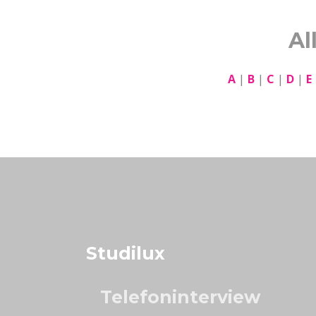
Al
A
|
B
|
C
|
D
|
E
Studilux
Telefoninterview