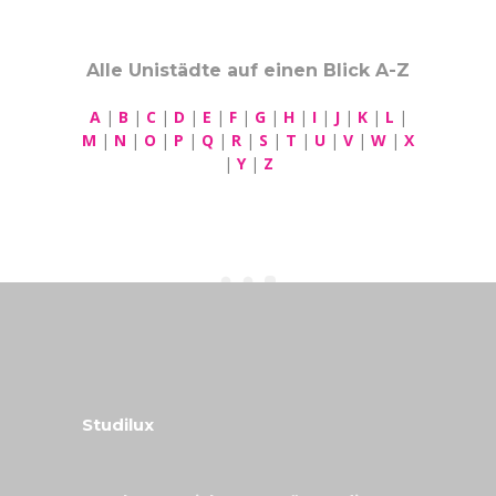
Alle Unistädte auf einen Blick A-Z
A
|
B
|
C
|
D
|
E
|
F
|
G
|
H
|
I
|
J
|
K
|
L
|
M
|
N
|
O
|
P
|
Q
|
R
|
S
|
T
|
U
|
V
|
W
|
X
|
Y
|
Z
Studilux