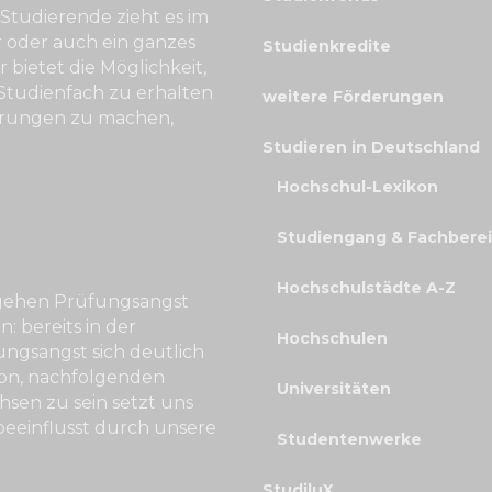
Studierende zieht es im
r oder auch ein ganzes
Studienkredite
 bietet die Möglichkeit,
tudienfach zu erhalten
weitere Förderungen
ahrungen zu machen,
Studieren in Deutschland
Hochschul-Lexikon
Studiengang & Fachbere
Hochschulstädte A-Z
mgehen Prüfungsangst
: bereits in der
Hochschulen
ngsangst sich deutlich
ion, nachfolgenden
Universitäten
sen zu sein setzt uns
beeinflusst durch unsere
Studentenwerke
StudiluX