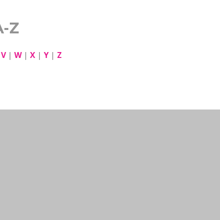
A-Z
|
V
|
W
|
X
|
Y
|
Z