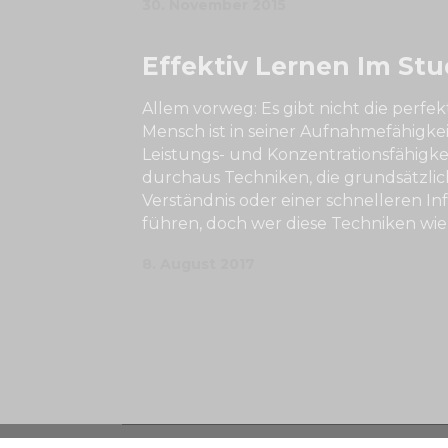
30. November 2015
Effektiv Lernen Im St
Allem vorweg: Es gibt nicht die perf
Mensch ist in seiner Aufnahmefähigkei
Leistungs- und Konzentrationsfähigkeit
durchaus Techniken, die grundsätzli
Verständnis oder einer schnelleren 
führen, doch wer diese Techniken wie
8. August 2017