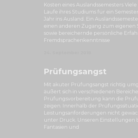
Kosten eines Auslandssemesters Viele 
Laufe ihres Studiums für ein Semeste
Jahr ins Ausland. Ein Auslandssemester
einen anderen Zugang zum eigenen S
sowie bereichernde persönliche Erf
Fremdsprachenkenntnisse
24. September 2018
Prüfungsangst
Mit akuter Prüfungsangst richtig u
äußert sich in verschiedenen Bereichen
Prüfungsvorbereitung kann die Prüfu
zeigen. Innerhalb der Prüfungssituat
Leistungsanforderungen nicht gewach
unter Druck. Unseren Einstellungen 
Fantasien und