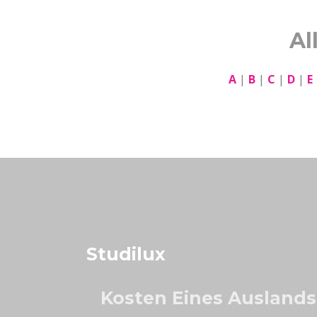
Al
A
|
B
|
C
|
D
|
E
Studilux
Kosten Eines Ausland