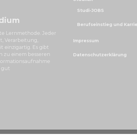
Studi-JOBS
udium
Berufseinstieg und Karri
ekte Lernmethode. Jeder
t, Verarbeitung,
Impressum
 einzigartig. Es gibt
ch zu einem besseren
Datenschutzerklärung
Informationsaufnahme
 gut