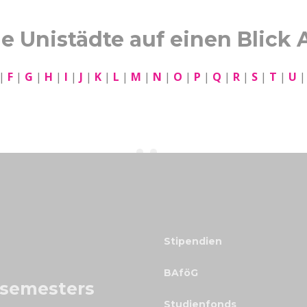
le Unistädte auf einen Blick 
|
F
|
G
|
H
|
I
|
J
|
K
|
L
|
M
|
N
|
O
|
P
|
Q
|
R
|
S
|
T
|
U
Stipendien
BAföG
ssemesters
Studienfonds