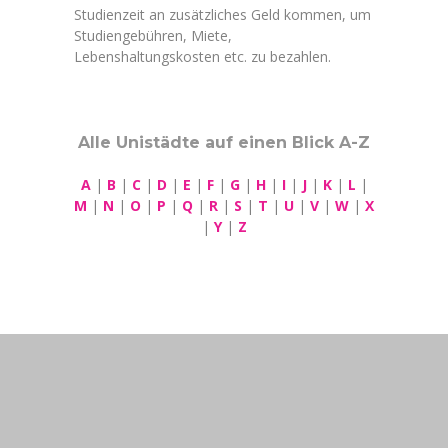
Studienzeit an zusätzliches Geld kommen, um
Studiengebühren, Miete,
Lebenshaltungskosten etc. zu bezahlen.
Alle Unistädte auf einen Blick A-Z
A
|
B
|
C
|
D
|
E
|
F
|
G
|
H
|
I
|
J
|
K
|
L
|
M
|
N
|
O
|
P
|
Q
|
R
|
S
|
T
|
U
|
V
|
W
|
X
|
Y
|
Z