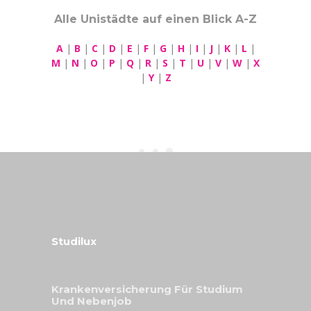
Alle Unistädte auf einen Blick A-Z
A
|
B
|
C
|
D
|
E
|
F
|
G
|
H
|
I
|
J
|
K
|
L
|
M
|
N
|
O
|
P
|
Q
|
R
|
S
|
T
|
U
|
V
|
W
|
X
|
Y
|
Z
Studilux
Krankenversicherung Für Studium
Und Nebenjob