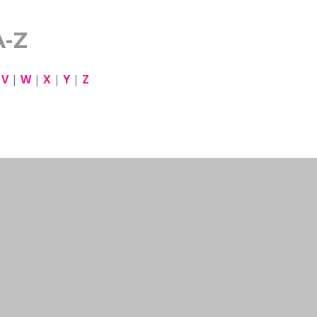
A-Z
|
V
|
W
|
X
|
Y
|
Z