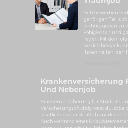
Traumjob
Sich bewerben bed
gehörigen Teil ‚sich
wichtig, genau zu w
Fähigkeiten und ga
liegen. Mit den f
Sie sich besser ken
Ihnen helfen, den 
20. Februar 2018
Krankenversicherung 
Und Nebenjob
Krankenversicherung für Studium u
Versicherungspflichtig wirst du, sobal
staatlichen oder staatlich anerkannte
Auch während eines Urlaubssemesters
versicherungspflichtig. Mit dem Ende 