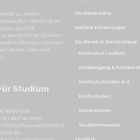
Studienkredite
eutet zu einem
 verkaufen’. Hierzu ist es
weitere Förderungen
issen, wo Ihre
nz persönlichen Stärken
Studieren in Deutschland
olgenden Übungen können
nen lernen. Dies wird
Hochschul-Lexikon
für
Studiengang & Fachbere
Hochschulstädte A-Z
Für Studium
Hochschulen
Universitäten
nd Nebenjob
d du dich an einer
Studentenwerke
n Hochschule einschreibst.
 bist du
StudiluX
des 14. Fachsemesters