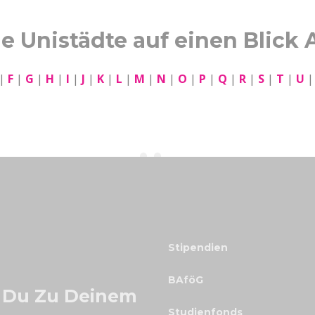
le Unistädte auf einen Blick 
|
F
|
G
|
H
|
I
|
J
|
K
|
L
|
M
|
N
|
O
|
P
|
Q
|
R
|
S
|
T
|
U
Stipendien
BAföG
 Du Zu Deinem
Studienfonds