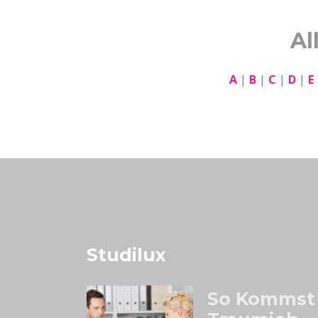
Al
A
|
B
|
C
|
D
|
E
Studilux
So Kommst