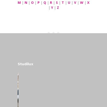
M
|
N
|
O
|
P
|
Q
|
R
|
S
|
T
|
U
|
V
|
W
|
X
|
Y
|
Z
Studilux