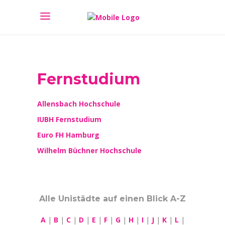
Fernstudium
Allensbach Hochschule
IUBH Fernstudium
Euro FH Hamburg
Wilhelm Büchner Hochschule
Alle Unistädte auf einen Blick A-Z
A
|
B
|
C
|
D
|
E
|
F
|
G
|
H
|
I
|
J
|
K
|
L
|