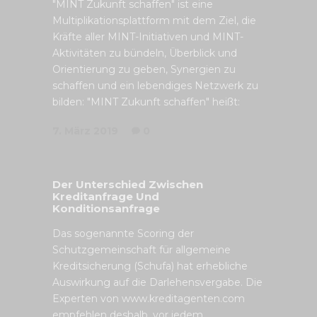
"MINT Zukunft schaffen" ist eine
Multiplikationsplattform mit dem Ziel, die
Kräfte aller MINT-Initiativen und MINT-
Aktivitäten zu bündeln, Überblick und
Orientierung zu geben, Synergien zu
schaffen und ein lebendiges Netzwerk zu
bilden: "MINT Zukunft schaffen" heißt:
7. März 2019
0
Der Unterschied Zwischen
Kreditanfrage Und
Konditionsanfrage
Das sogenannte Scoring der
Schutzgemeinschaft für allgemeine
Kreditsicherung (Schufa) hat erhebliche
Auswirkung auf die Darlehensvergabe. Die
Experten von www.kreditagenten.com
empfehlen deshalb, vor jedem